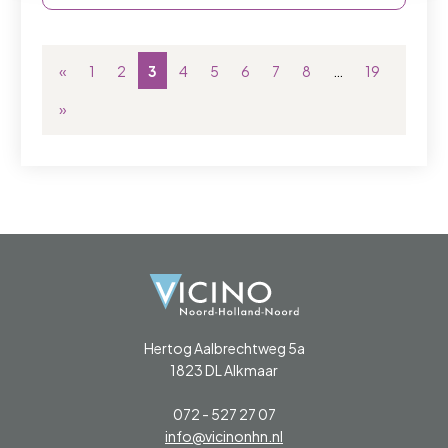
«
1
2
3
4
5
6
7
8
…
19
»
Hertog Aalbrechtweg 5a
1823 DL Alkmaar
072 - 527 27 07
info@vicinonhn.nl