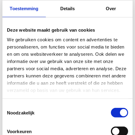
Huisartsenpraktijk Zuyd B.V.
Toestemming
Details
Over
Clara Wichmanntuin 14, 1705 JZ
Heerhugowaard
072- 5727376
Deze website maakt gebruik van cookies
We gebruiken cookies om content en advertenties te
personaliseren, om functies voor social media te bieden
Huisartsenpraktijk Winkel en
en om ons websiteverkeer te analyseren. Ook delen we
informatie over uw gebruik van onze site met onze
Nieuwe Niedorp
partners voor social media, adverteren en analyse. Deze
Koperwiek 48, 1733 BA Nieuwe Niedorp
partners kunnen deze gegevens combineren met andere
0224-541335
informatie die u aan ze heeft verstrekt of die ze hebben
verzameld op basis van uw gebruik van hun services.
Huisartsenpraktijk Wijk aan Zee,
Toestemmingsselectie
Burger en Hooijberg
Noodzakelijk
Dorpsduinen 6, 1949 EG Wijk aan Zee
Voorkeuren
0251-375972