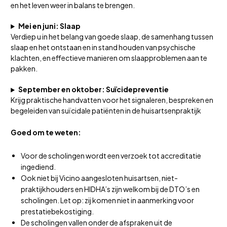
en het leven weer in balans te brengen.
Mei en juni: Slaap
Verdiep u in het belang van goede slaap, de samenhang tussen
slaap en het ontstaan en in stand houden van psychische
klachten, en effectieve manieren om slaapproblemen aan te
pakken.
September en oktober: Suïcidepreventie
Krijg praktische handvatten voor het signaleren, bespreken en
begeleiden van suïcidale patiënten in de huisartsenpraktijk
Goed om te weten:
Voor de scholingen wordt een verzoek tot accreditatie
ingediend.
Ook niet bij Vicino aangesloten huisartsen, niet-
praktijkhouders en HIDHA’s zijn welkom bij de DTO’s en
scholingen. Let op: zij komen niet in aanmerking voor
prestatiebekostiging.
De scholingen vallen onder de afspraken uit de