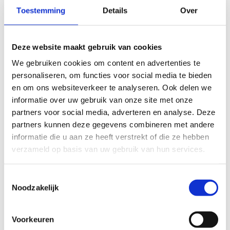
praktijkondersteuner op locatie bij de huisartsenpraktijk
Toestemming
Details
Over
werkt, is er tevens een vergoeding voor de infrastructuur.
Vicino maakt directe afspraken met de zorgverzekeraars voor
de inzet van de POH-GGZ, E-health en consultatie en ontlast
Deze website maakt gebruik van cookies
hiermee de huisartsen. De administratieve taken voor de
huisartsenpraktijk zijn hierdoor laag.
We gebruiken cookies om content en advertenties te
personaliseren, om functies voor social media te bieden
en om ons websiteverkeer te analyseren. Ook delen we
informatie over uw gebruik van onze site met onze
partners voor social media, adverteren en analyse. Deze
partners kunnen deze gegevens combineren met andere
informatie die u aan ze heeft verstrekt of die ze hebben
verzameld op basis van uw gebruik van hun services.
Toestemmingsselectie
Noodzakelijk
Consultatie
Voorkeuren
Soms heeft de huisarts behoefte aan advies uit de tweedelijns