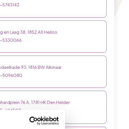
-5743142
 en Laag 38, 1852 AX Heiloo
-5330066
sdaelkade 93, 1816 BW Alkmaar
-5096080
hardplein 76 A, 1781 HK Den Helder
3-624507