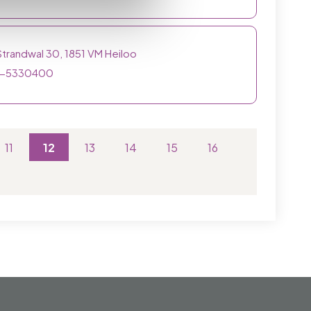
trandwal 30, 1851 VM Heiloo
-5330400
11
12
13
14
15
16