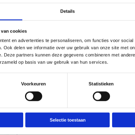
Huisartsenpraktijk Hem
Twi
Details
022
 van cookies
ent en advertenties te personaliseren, om functies voor social
Huisartsenpraktijk Haan en
Wiel
. Ook delen we informatie over uw gebruik van onze site met on
Andréa
022
e. Deze partners kunnen deze gegevens combineren met andere i
erzameld op basis van uw gebruik van hun services.
Huisartsenpraktijk Grootes en
Woll
Voorkeuren
Statistieken
Allick
029
Selectie toestaan
Huisartsenpraktijk Glorie
Scho
022