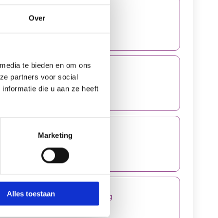
jver 66A, 1606 BW Venhuizen
Over
8-541455
 media te bieden en om ons
ewaal 11, 1602 PV Enkhuizen
ze partners voor social
8-314424
nformatie die u aan ze heeft
andje 1, 1483 WG De Rijp
Marketing
9-671355
Alles toestaan
olstraat 4, 1751 CG Schagerbrug
4-571751