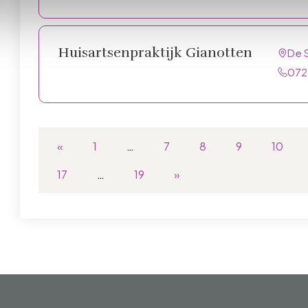
Huisartsenpraktijk Gianotten
De S
072
«
1
…
7
8
9
10
17
…
19
»