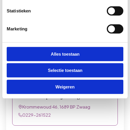
Huisartsenpraktijk Bartens
Statistieken
Doorbraak 6, 1749 AM Warmenhuizen
0226-391212
Marketing
Huisartsenpraktijk Bangert en
Alles toestaan
Oosterpolder
Jacobsstaf 52b, 1689 AG Zwaag
Selectie toestaan
0229-228041
Weigeren
Huisartsenpraktijk Bangaerde
Krommewoud 46, 1689 BP Zwaag
0229-261522