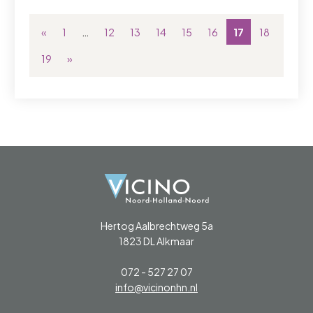
«
1
…
12
13
14
15
16
17
18
19
»
Hertog Aalbrechtweg 5a
1823 DL Alkmaar
072 - 527 27 07
info@vicinonhn.nl