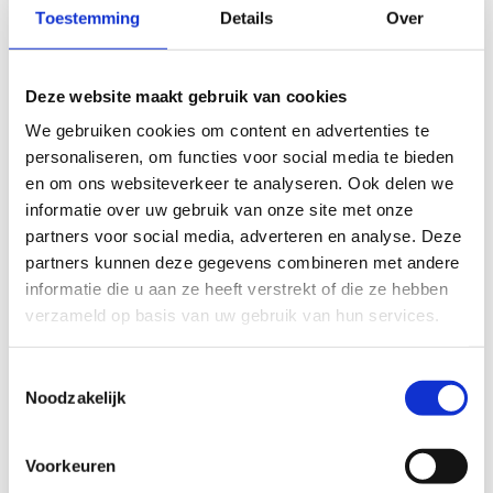
Huisartsenpraktijk Berkhout
Toestemming
Details
Over
Burgemeester Beemsterboerstraat 40,
1647 BE Berkhout
Deze website maakt gebruik van cookies
0229-551264
We gebruiken cookies om content en advertenties te
personaliseren, om functies voor social media te bieden
en om ons websiteverkeer te analyseren. Ook delen we
Huisartsenpraktijk Bax en Breedijk
informatie over uw gebruik van onze site met onze
partners voor social media, adverteren en analyse. Deze
Wielewaal 11, 1602 PV Enkhuizen
partners kunnen deze gegevens combineren met andere
0228-317519
informatie die u aan ze heeft verstrekt of die ze hebben
verzameld op basis van uw gebruik van hun services.
Huisartsenpraktijk Bartstra en Kant
Toestemmingsselectie
Kleingouw 41 E, 1619 CC Andijk
Noodzakelijk
0228-591325
Voorkeuren